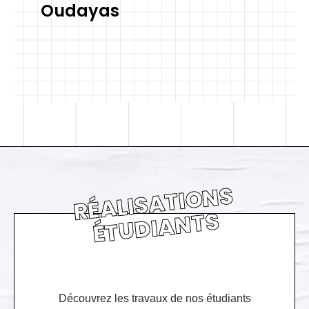
Oudayas
RÉ
ALI
S
A
TI
O
N
S
É
T
U
DI
A
N
T
S
Découvrez les travaux de nos étudiants