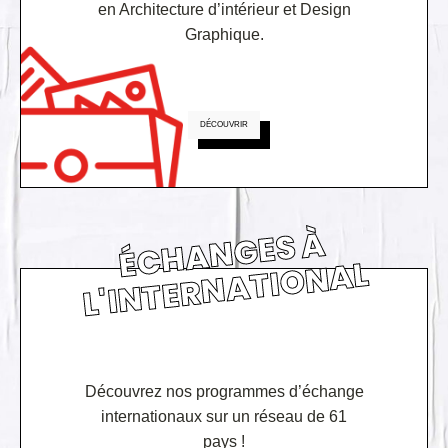
en Architecture d’intérieur et Design
Graphique.
DÉCOUVRIR
É
C
H
A
N
GE
S
À
L'I
N
TE
R
N
A
TI
O
N
AL
Découvrez nos programmes d’échange
internationaux sur un réseau de 61
pays !