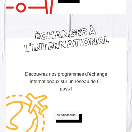
É
C
H
A
N
GE
S
À
L'I
N
TE
R
N
A
TI
O
N
AL
Découvrez nos programmes d’échange
internationaux sur un réseau de 61
pays !
EN SAVOIR PLUS