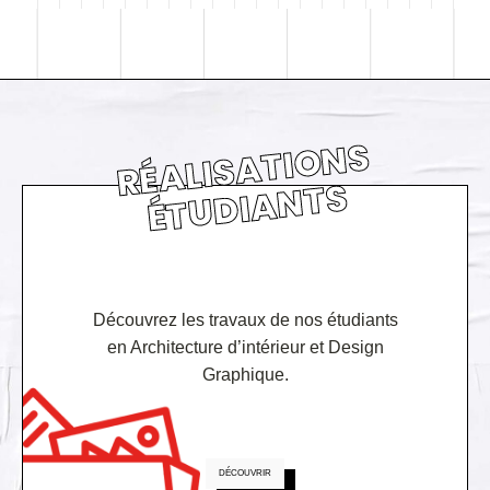
RÉ
ALI
S
A
TI
O
N
S
É
T
U
DI
A
N
T
S
Découvrez les travaux de nos étudiants
en Architecture d’intérieur et Design
Graphique.
DÉCOUVRIR