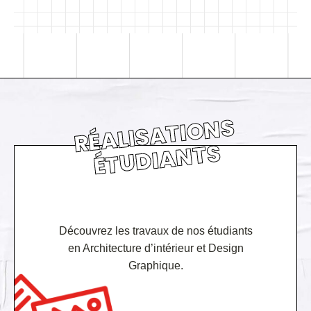
RÉ
ALI
S
A
TI
O
N
S
É
T
U
DI
A
N
T
S
Découvrez les travaux de nos étudiants
en Architecture d’intérieur et Design
Graphique.