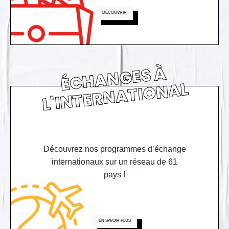
DÉCOUVRIR
É
C
H
A
N
GE
S
À
L'I
N
TE
R
N
A
TI
O
N
AL
Découvrez nos programmes d’échange
internationaux sur un réseau de 61
pays !
EN SAVOIR PLUS