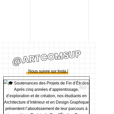
@ARTCOMSUP
Nous suivre sur Insta !