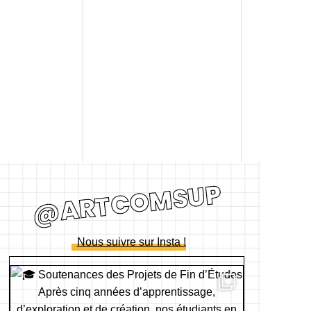
@ARTCOMSUP
Nous suivre sur Insta !