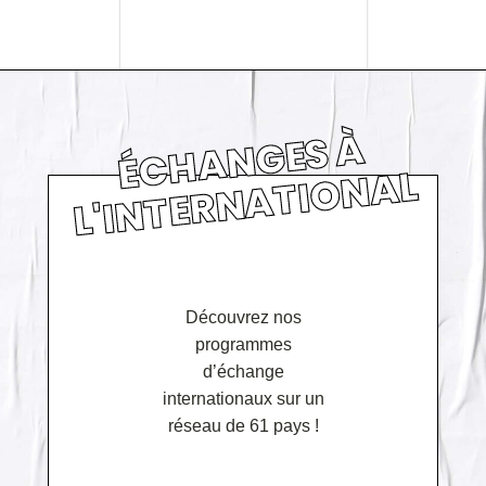
É
C
H
A
N
GE
S
À
L'I
N
TE
R
N
A
TI
O
N
AL
Découvrez nos
programmes
d’échange
internationaux sur un
réseau de 61 pays !