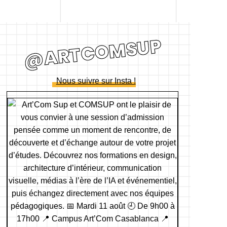
@ARTCOMSUP
Nous suivre sur Insta !