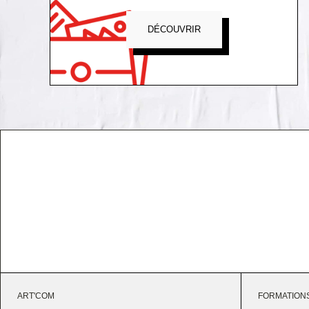
DÉCOUVRIR
ART'COM
FORMATION