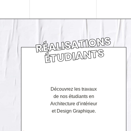
RÉ
ALI
S
A
TI
O
N
S
É
T
U
DI
A
N
T
S
Découvrez les travaux
de nos étudiants en
Architecture d’intérieur
et Design Graphique.