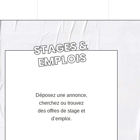
S
T
A
GE
S
&
E
M
PL
OI
S
Déposez une annonce,
cherchez ou trouvez
des offres de stage et
d’emploi.