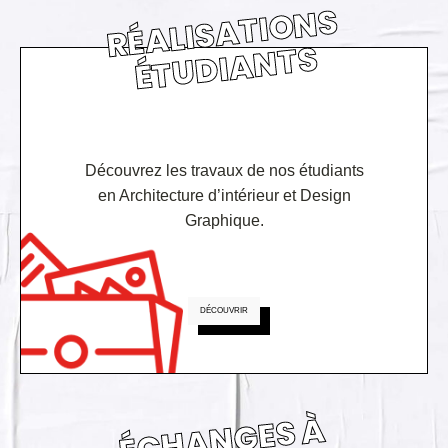
RÉ
ALI
S
A
TI
O
N
S
É
T
U
DI
A
N
T
S
Découvrez les travaux de nos étudiants
en Architecture d’intérieur et Design
Graphique.
DÉCOUVRIR
É
C
H
A
N
GE
S
À
L'I
N
TE
R
N
A
TI
O
N