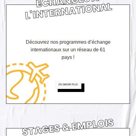
É
C
H
A
N
GE
S
À
L'I
N
TE
R
N
A
TI
O
N
AL
Découvrez nos programmes d’échange
internationaux sur un réseau de 61
pays !
EN SAVOIR PLUS
STAGES & EMPLOIS