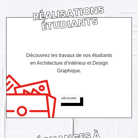
RÉ
ALI
S
A
TI
O
N
S
É
T
U
DI
A
N
T
S
Découvrez les travaux de nos étudiants
en Architecture d’intérieur et Design
Graphique.
DÉCOUVRIR