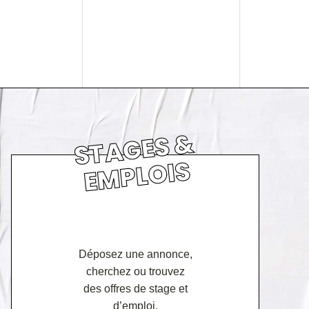
S
T
A
GE
S
&
E
M
PL
OI
S
Déposez une annonce,
cherchez ou trouvez
des offres de stage et
d’emploi.