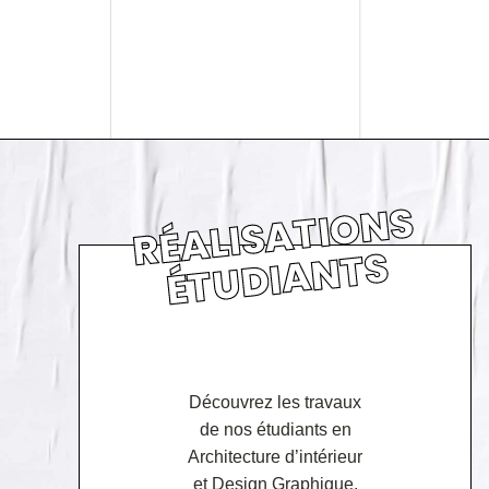
RÉ
ALI
S
A
TI
O
N
S
É
T
U
DI
A
N
T
S
Découvrez les travaux
de nos étudiants en
Architecture d’intérieur
et Design Graphique.