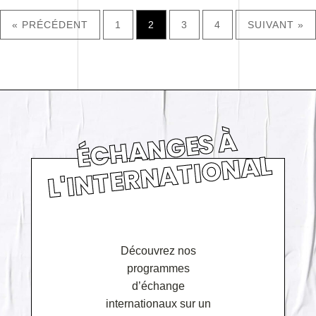
« PRÉCÉDENT
1
2
3
4
SUIVANT »
É
C
H
A
N
GE
S
À
L'I
N
TE
R
N
A
TI
O
N
AL
Découvrez nos
programmes
d’échange
internationaux sur un